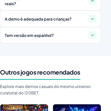
reais?
explicação contextual no menu.
Sim, apenas na versão com conta 120BET. Sem
A demo é adequada para crianças?
conta, você usa apenas as ilustrações pré-
carregadas.
Totalmente. Não há elementos assustadores — o
Tem versão em espanhol?
tom é celebratório, educativo e colorido.
Sim. Troque em «Configurações > Idioma» entre
português, espanhol, inglês e português europeu.
Outros jogos recomendados
Explore mais demos casuais do mesmo universo
curatorial do 120BET.