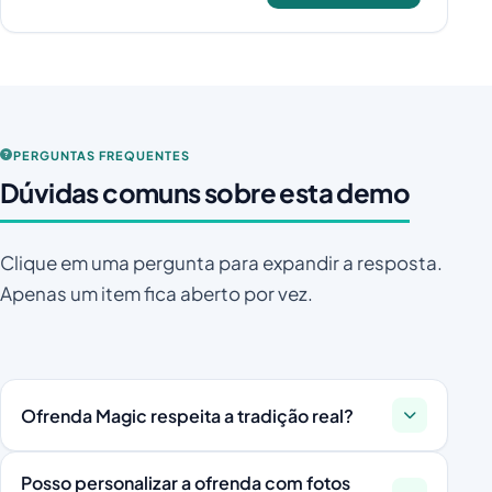
PERGUNTAS FREQUENTES
Dúvidas comuns sobre esta demo
Clique em uma pergunta para expandir a resposta.
Apenas um item fica aberto por vez.
Ofrenda Magic respeita a tradição real?
Sim. O jogo foi desenvolvido em parceria com
Posso personalizar a ofrenda com fotos
consultores culturais e cada item carrega