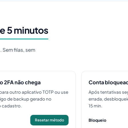
e 5 minutos
. Sem filas, sem
o 2FA não chega
Conta bloquea
para outro aplicativo TOTP ou use
Após tentativas se
igo de backup gerado no
errada, desbloquei
o cadastro.
15 min.
Bloqueio
Resetar método