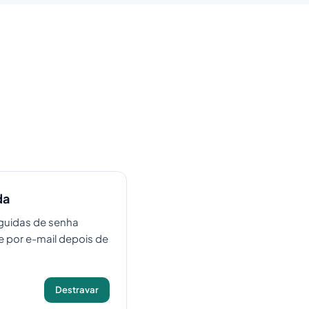
da
guidas de senha
e por e-mail depois de
Destravar