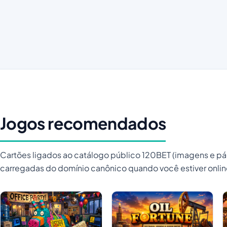
Jogos recomendados
Cartões ligados ao catálogo público 120BET (imagens e pá
carregadas do domínio canônico quando você estiver onlin