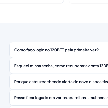
Como faço login no 120BET pela primeira vez?
Clique em «Login» no topo da página, informe e-mail
Esqueci minha senha, como recuperar a conta 120
no registro e, se o 2FA estiver ativo, digite o código TO
Na tela de login, use «Esqueci minha senha». Um link d
Por que estou recebendo alerta de novo dispositiv
único é enviado para o e-mail cadastrado e expira em
O 120BET envia esse aviso sempre que detecta acess
Posso ficar logado em vários aparelhos simultane
ou geolocalização não reconhecidos — é uma camada 
sequestro de conta.
Sim. Você pode manter sessão ativa em computador, ta