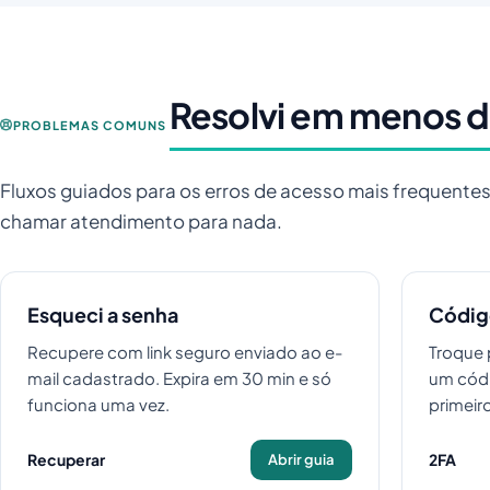
Resolvi em menos d
PROBLEMAS COMUNS
Fluxos guiados para os erros de acesso mais frequentes
chamar atendimento para nada.
Esqueci a senha
Códig
Recupere com link seguro enviado ao e-
Troque 
mail cadastrado. Expira em 30 min e só
um cód
funciona uma vez.
primeir
Recuperar
2FA
Abrir guia