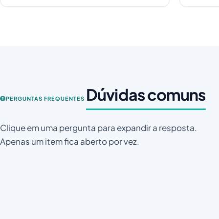
Dúvidas comuns
PERGUNTAS FREQUENTES
Clique em uma pergunta para expandir a resposta.
Apenas um item fica aberto por vez.