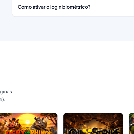
Como ativar o login biométrico?
mesmo tempo. O painel «Segurança» lista cada dispo
encerrar qualquer um remotamente.
Acesse «Conta > Segurança > Biometria». Em disposit
16+, Android 12+ e navegadores com Passkeys) o 120B
autenticação por Face ID, Touch ID ou chave de segur
ginas
e).