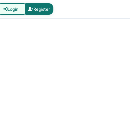
Login
Register