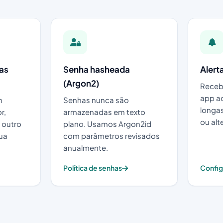
as
Senha hasheada
Alert
(Argon2)
Receb
app a
m
Senhas nunca são
longas
r,
armazenadas em texto
ou alt
 outro
plano. Usamos Argon2id
sua
com parâmetros revisados
anualmente.
Política de senhas
Config