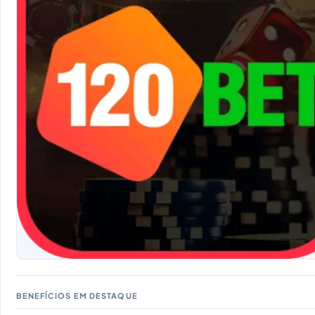
BENEFÍCIOS EM DESTAQUE