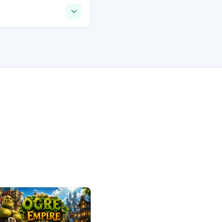
sitivo com opção de
ivos compatíveis (iOS
ET oferece
ança.